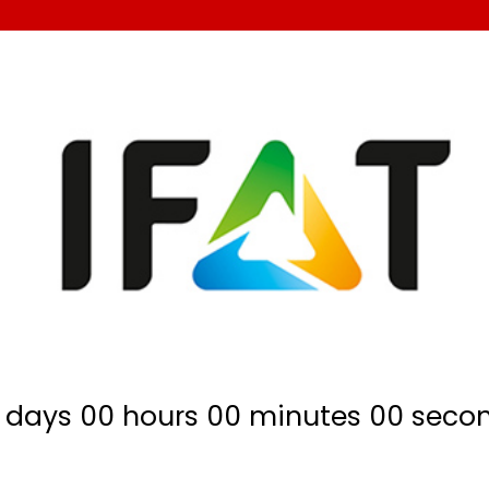
0
days
00
hours
00
minutes
00
seco