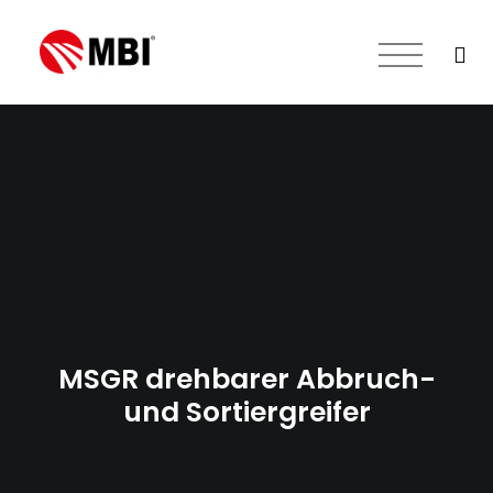
DE
IT
EN
DIE PRODUKTE
FR
CN
zurück zur startseite
A
MSGR drehbarer Abbruch-
und Sortiergreifer